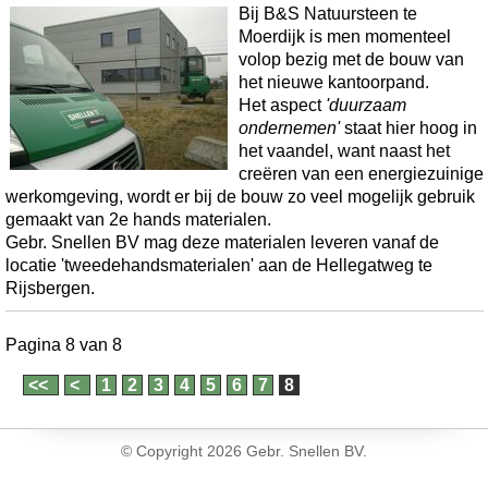
Bij B&S Natuursteen te
Moerdijk is men momenteel
volop bezig met de bouw van
het nieuwe kantoorpand.
Het aspect
'duurzaam
ondernemen'
staat hier hoog in
het vaandel, want naast het
creëren van een energiezuinige
werkomgeving, wordt er bij de bouw zo veel mogelijk gebruik
gemaakt van 2e hands materialen.
Gebr. Snellen BV mag deze materialen leveren vanaf de
locatie 'tweedehandsmaterialen' aan de Hellegatweg te
Rijsbergen.
Pagina 8 van 8
1
2
3
4
5
6
7
8
© Copyright
2026 Gebr. Snellen BV.