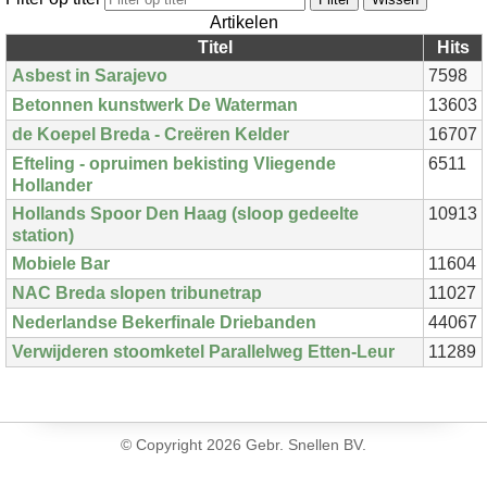
Artikelen
Titel
Hits
Asbest in Sarajevo
7598
Betonnen kunstwerk De Waterman
13603
de Koepel Breda - Creëren Kelder
16707
Efteling - opruimen bekisting Vliegende
6511
Hollander
Hollands Spoor Den Haag (sloop gedeelte
10913
station)
Mobiele Bar
11604
NAC Breda slopen tribunetrap
11027
Nederlandse Bekerfinale Driebanden
44067
Verwijderen stoomketel Parallelweg Etten-Leur
11289
© Copyright
2026 Gebr. Snellen BV.