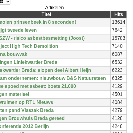
Artikelen
Titel
Hits
molen prinsenbeek in 8 seconden!
13614
ijgt tweede leven
7642
SZW - risico asbestbesmetting (Joost)
15783
ject High Tech Demolition
7140
 na bouwvak
6087
ingen Liniekwartier Breda
6532
skwartier Breda: slopen deel Albert Heijn
6223
am ondernemen: nieuwbouw B&S Natuursteen
6325
ge spoed met asbest: boete 21.000
4129
gen materieel
4501
ruimen op RTL Nieuws
4084
tten pand Vlaszak Breda
4279
gen Brouwhuis Breda gereed
4128
ferentie 2012 Berlijn
4248