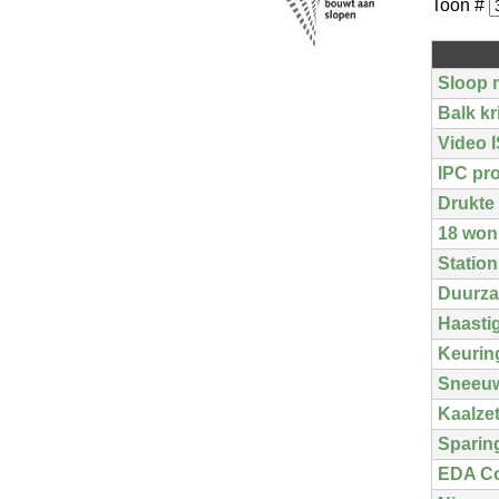
Toon #
Sloop 
Balk kr
Video I
IPC pro
Drukte
18 won
Station
Duurza
Haasti
Keurin
Sneeuw
Kaalze
Sparin
EDA Con