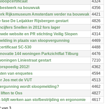
loopcertificaat
4324
sbestwerk na bouwvak
4356
rk Rijksmuseum Amsterdam verder na bouwvak
4421
fase De Leijakker Rijsbergen gestart
4826
cijfers Snellen in 2012 fors lager
4439
wde website en PR stichting Veilig Slopen
4314
elding in plaats van sloopvergunning
4469
ertificaat SC-530
4488
enovatie 144 woningen Parkzichtflat Tilburg
4476
oningen Liniestraat gestart
7210
orspoedig 2012!
4362
aten van enquetes
4594
r Jos met de VUT
4513
ergunning wordt sloopmelding?
4462
liften te Oss
4827
 blijft werken aan stofbestrijding en ergonomie
4617
2 van 3