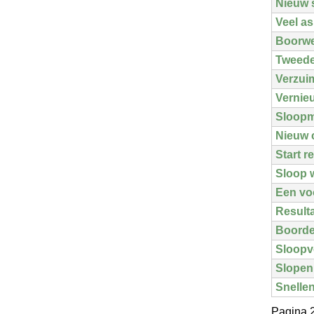
Nieuw s
Veel a
Boorwe
Tweede 
Verzuim
Vernieu
Sloopm
Nieuw c
Start r
Sloop w
Een vo
Result
Boorde
Sloopv
Slopen 
Snellen
Pagina 