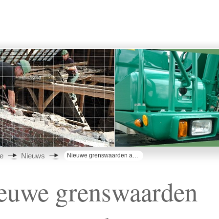
e
Nieuws
Nieuwe grenswaarden asbestverwijdering
euwe grenswaarden