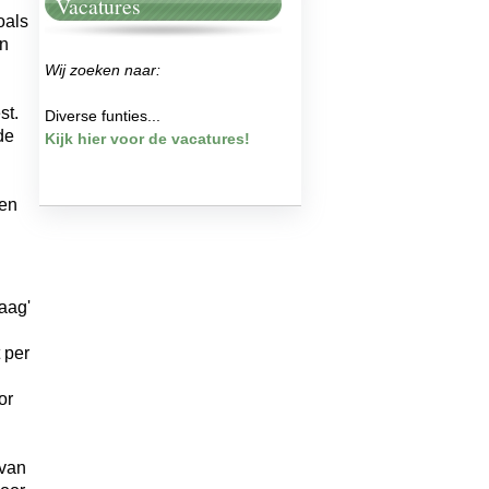
Vacatures
oals
en
Wij zoeken naar:
st.
Diverse funties...
de
Kijk hier voor de vacatures!
 en
laag'
 per
or
 van