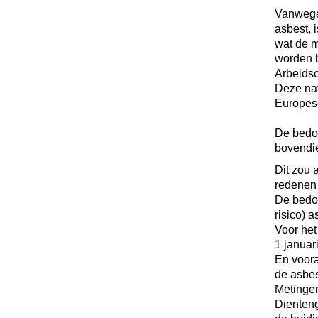
Vanwege 
asbest, 
wat de 
worden b
Arbeidso
Deze nat
Europes
De bedoe
bovendie
Dit zou 
redenen 
De bedoe
risico) 
Voor het
1 januar
En voora
de asbes
Metingen
Dienteng