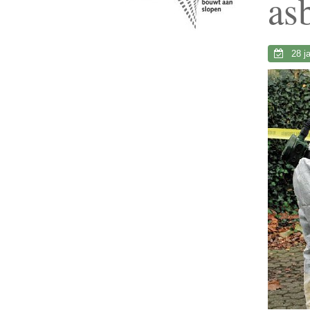
as
28 j