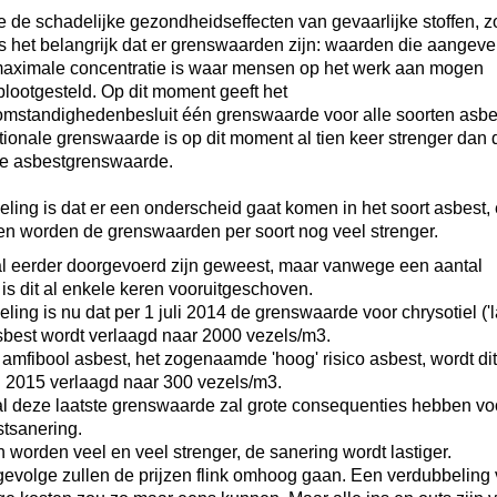
de schadelijke gezondheidseffecten van gevaarlijke stoffen, z
is het belangrijk dat er grenswaarden zijn: waarden die aangev
maximale concentratie is waar mensen op het werk aan mogen
lootgesteld. Op dit moment geeft het
mstandighedenbesluit één grenswaarde voor alle soorten asbe
ionale grenswaarde is op dit moment al tien keer strenger dan 
e asbestgrenswaarde.
ling is dat er een onderscheid gaat komen in het soort asbest,
n worden de grenswaarden per soort nog veel strenger.
al eerder doorgevoerd zijn geweest, maar vanwege een aantal
is dit al enkele keren vooruitgeschoven.
ling is nu dat per 1 juli 2014 de grenswaarde voor chrysotiel ('
asbest wordt verlaagd naar 2000 vezels/m3.
 amfibool asbest, het zogenaamde 'hoog' risico asbest, wordt dit
i 2015 verlaagd naar 300 vezels/m3.
l deze laatste grenswaarde zal grote consequenties hebben vo
tsanering.
 worden veel en veel strenger, de sanering wordt lastiger.
evolge zullen de prijzen flink omhoog gaan. Een verdubbeling